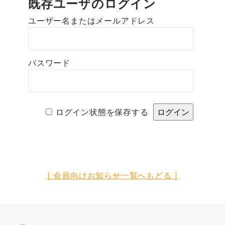
既存ユーザのログイン
ユーザー名またはメールアドレス
パスワード
A
ログイン状態を保存する
l
t
e
r
n
| 会員向けお知らせ一覧へもどる |
a
t
i
v